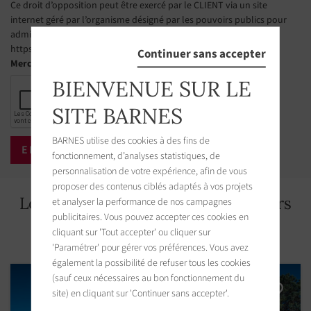
Ce droit d’opposition peut être exercé par le CLIENT via un site
internet géré par l’organisme désigné par les pouvoirs publics pour
administrer cette liste. L’adresse du site est la suivante :
https://www.bloctel.gouv.fr
Continuer sans accepter
Merci de cocher la case
BIENVENUE SUR LE
SITE BARNES
BARNES utilise des cookies à des fins de
fonctionnement, d’analyses statistiques, de
personnalisation de votre expérience, afin de vous
proposer des contenus ciblés adaptés à vos projets
Les biens immobiliers aux alentours
et analyser la performance de nos campagnes
publicitaires. Vous pouvez accepter ces cookies en
cliquant sur 'Tout accepter' ou cliquer sur
'Paramétrer' pour gérer vos préférences. Vous avez
également la possibilité de refuser tous les cookies
(sauf ceux nécessaires au bon fonctionnement du
site) en cliquant sur 'Continuer sans accepter'.