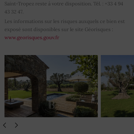
Saint-Tropez reste à votre disposition. Tél. : +33 4 94
Arrosage
43 32 47.
OUI
Les informations sur les risques auxquels ce bien est
Barbecue
OUI
exposé sont disponibles sur le site Géorisques :
www.georisques.gouv.fr
Portail électrique
OUI
Abri de voiture
OUI
Lave-linge
OUI
Lave-vaisselle
OUI
Plaque de cuisson
OUI
Coffre-fort
OUI
Vidéophone
OUI