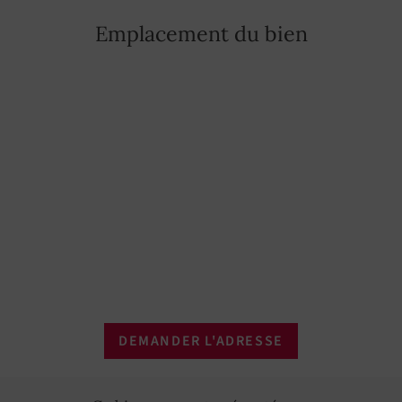
Emplacement du bien
Vidéo surveillance
OUI
TV Satellite
OUI
Éclairage extérieur
OUI
Domotique
OUI
Meublé
OUI
Linge de maison
OUI
Sèche-linge
OUI
DEMANDER L'ADRESSE
Réfrigérateur
OUI
Four
OUI