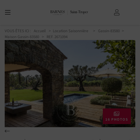
VOUS ÊTES ICI :
Accueil
Location Saisonnière
Gassin-83580
Maison Gassin-83580
> REF. 2671094
16 PHOTOS