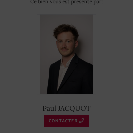
Ce bien vous est présenté par:
Animaux autorisés
OUI
Thermostat connecté
OUI
Fibre optique
OUI
Alarme incendie
OUI
Terrain de jeux
OUI
Congélateur
OUI
Loyer semaine
8 000 €
Paul JACQUOT
Basse saison
CONTACTER