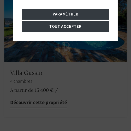
PARAMÉTRER
TOUT ACCEPTER
Villa Gassin
4 chambres
A partir de 15 400 €
/
Découvrir cette propriété