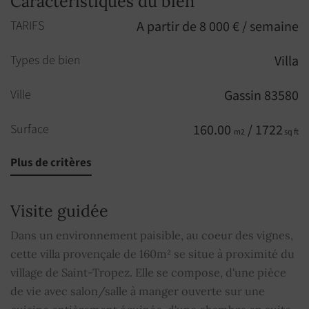
Caractéristiques du bien
TARIFS
A partir de 8 000 € / semaine
Types de bien
Villa
Ville
Gassin 83580
Surface
160.00
/ 1722
m2
sq ft
Plus de critères
Pièces
5
Chambres
3
Visite guidée
Étage
1
Dans un environnement paisible, au coeur des vignes,
er
cette villa provençale de 160m² se situe à proximité du
Salles de bains
3
village de Saint-Tropez. Elle se compose, d'une pièce
de vie avec salon/salle à manger ouverte sur une
Étages
1