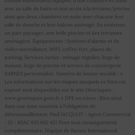
cuisine entièrement équipée, d'une chambre en suite
avec sa salle de bains et son accès à la terrasse/piscine
Parking
3
ainsi que deux chambres en suite avec chacune leur
salle de douche et leur balcon aménagé. En extérieur,
Piscine
OUI
un parc paysager, une belle piscine et des terrasses
aménagées. Équipements : Système d'alarme et de
Cheminée
OUI
vidéo-surveillance, WIFI, coffre-fort, places de
Alarme
OUI
parking. Services inclus : ménage régulier, linge de
maison, linge de piscine et service de conciergerie
TV par cable
OUI
BARNES personnalisé. Numéro de loueur meublé : «
Les informations sur les risques auxquels ce bien est
Digicode
OUI
exposé sont disponibles sur le site Géorisques :
www.georisques.gouv.fr » DPE en cours : Bien situé
Interphone
OUI
dans une zone soumise à l'obligation de
débroussaillement. Paul JACQUOT - Agent Commercial
Internet
OUI
- EI - RSAC 933 062 457 Pour tout renseignement
complémentaire, l'équipe de Barnes International
Double vitrage
OUI