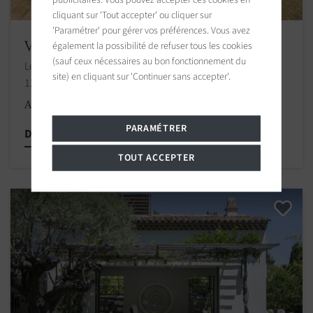
cliquant sur 'Tout accepter' ou cliquer sur
'Paramétrer' pour gérer vos préférences. Vous avez
Villa Saint-Tropez
également la possibilité de refuser tous les cookies
(sauf ceux nécessaires au bon fonctionnement du
Les Canebiers
site) en cliquant sur 'Continuer sans accepter'.
12 chambres
A partir de 60 000 €
/
PARAMÉTRER
Découvrir cette propriété
TOUT ACCEPTER