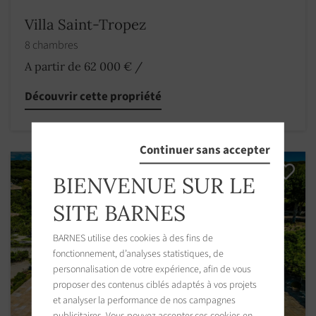
Villa Saint-Tropez
8 chambres
A partir de 62 000 €
/
Découvrir cette propriété
Continuer sans accepter
BIENVENUE SUR LE
SITE BARNES
BARNES utilise des cookies à des fins de
fonctionnement, d’analyses statistiques, de
personnalisation de votre expérience, afin de vous
proposer des contenus ciblés adaptés à vos projets
et analyser la performance de nos campagnes
publicitaires. Vous pouvez accepter ces cookies en