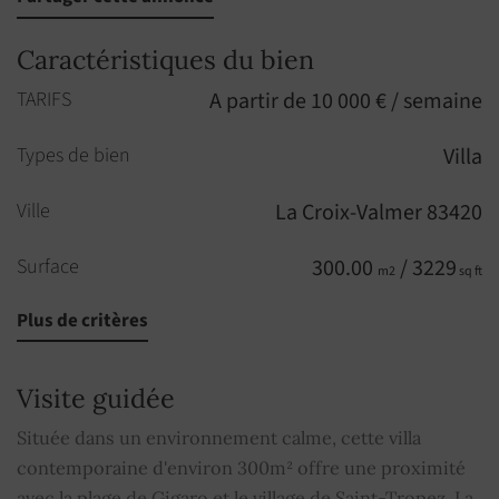
Caractéristiques du bien
TARIFS
A partir de 10 000 € / semaine
Types de bien
Villa
Ville
La Croix-Valmer 83420
Surface
300.00
/ 3229
m2
sq ft
Plus de critères
Pièces
8
Chambres
5
Visite guidée
Salles de bains
5
Située dans un environnement calme, cette villa
contemporaine d'environ 300m² offre une proximité
Parking
2
avec la plage de Gigaro et le village de Saint-Tropez. La