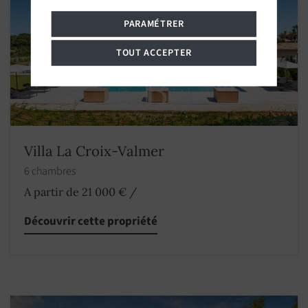
PARAMÉTRER
TOUT ACCEPTER
Villa La Croix-Valmer
6 chambres
A partir de 21 000 €
/
Découvrir cette propriété