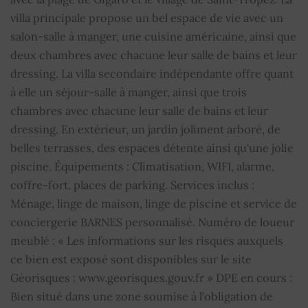
villa principale propose un bel espace de vie avec un
Piscine
OUI
salon-salle à manger, une cuisine américaine, ainsi que
deux chambres avec chacune leur salle de bains et leur
Alarme
OUI
dressing. La villa secondaire indépendante offre quant
à elle un séjour-salle à manger, ainsi que trois
TV par cable
OUI
chambres avec chacune leur salle de bains et leur
dressing. En extérieur, un jardin joliment arboré, de
Digicode
OUI
belles terrasses, des espaces détente ainsi qu'une jolie
Interphone
OUI
piscine. Équipements : Climatisation, WIFI, alarme,
coffre-fort, places de parking. Services inclus :
Gardien
OUI
Ménage, linge de maison, linge de piscine et service de
conciergerie BARNES personnalisé. Numéro de loueur
Loyer semaine
10 000 €
meublé : « Les informations sur les risques auxquels
Basse saison
ce bien est exposé sont disponibles sur le site
Géorisques : www.georisques.gouv.fr » DPE en cours :
Bien situé dans une zone soumise à l'obligation de