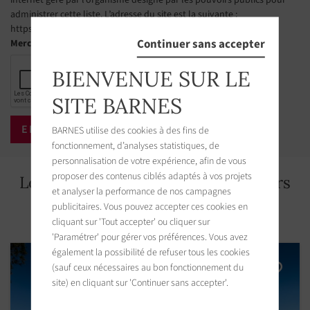
administrer cette liste. L’adresse du site est la suivante :
https://www.bloctel.gouv.fr
Continuer sans accepter
Merci de cocher la case
BIENVENUE SUR LE
SITE BARNES
BARNES utilise des cookies à des fins de
fonctionnement, d’analyses statistiques, de
personnalisation de votre expérience, afin de vous
proposer des contenus ciblés adaptés à vos projets
Les biens immobiliers aux alentours
et analyser la performance de nos campagnes
publicitaires. Vous pouvez accepter ces cookies en
cliquant sur 'Tout accepter' ou cliquer sur
'Paramétrer' pour gérer vos préférences. Vous avez
également la possibilité de refuser tous les cookies
(sauf ceux nécessaires au bon fonctionnement du
site) en cliquant sur 'Continuer sans accepter'.