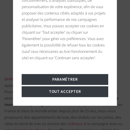
fonctionnement, d’analyses statistiques, de
personnalisation de votre expérience, afin de vous
proposer des contenus ciblés adaptés à vos projets
et analyser la performance de nos campagnes
publicitaires. Vous pouvez accepter ces cookies en
BARNES Saint-Tropez
cliquant sur 'Tout accepter' ou cliquer sur
9, avenue du 8 mai 1945
'Paramétrer' pour gérer vos préférences. Vous avez
83990 Saint-Tropez, France
également la possibilité de refuser tous les cookies
(sauf ceux nécessaires au bon fonctionnement du
Suivez-nous sur les réseaux sociaux
site) en cliquant sur 'Continuer sans accepter'.
BARNES IMMOBILIER DE LUXE
- Les plus belles demeures et
PARAMÉTRER
appartements de prestige
TOUT ACCEPTER
Poussez la porte d'une de nos
agences immobilières
parmi nos 75
destinations et confiez-nous vos projets d’investissement.
Groupe
immobilier de prestige
spécialisé dans les propriétés d'exception en
France et dans le monde entier depuis plus de 25 ans, nous vous
proposons des appartements de luxe, des chalets sur les pistes, des
villas en bord de mer ou encore des
châteaux
à la campagne avec ou