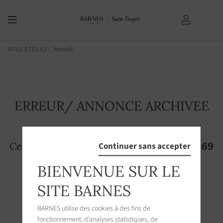
VOUS ÊTES ICI :
Accueil
ERREUR/ ANNONCE ARCHIVEE
Cette page n'existe plus! L'annonce
2213869
Continuer sans accepter
n'est plus accessible sur le site
BIENVENUE SUR LE
SITE BARNES
BARNES utilise des cookies à des fins de
fonctionnement, d’analyses statistiques, de