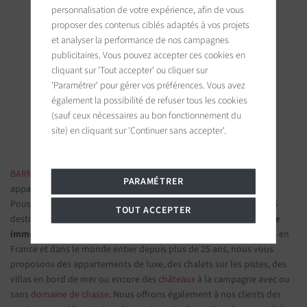
personnalisation de votre expérience, afin de vous
proposer des contenus ciblés adaptés à vos projets
et analyser la performance de nos campagnes
BARNES Saint-Tropez
publicitaires. Vous pouvez accepter ces cookies en
cliquant sur 'Tout accepter' ou cliquer sur
9, avenue du 8 mai 1945
83990 Saint-Tropez, France
'Paramétrer' pour gérer vos préférences. Vous avez
également la possibilité de refuser tous les cookies
(sauf ceux nécessaires au bon fonctionnement du
Suivez-nous sur les réseaux sociaux
site) en cliquant sur 'Continuer sans accepter'.
BARNES IMMOBILIER DE LUXE
- Les plus belles demeures et
PARAMÉTRER
appartements de prestige
Poussez la porte d'une de nos
agences immobilières
parmi nos 75
TOUT ACCEPTER
destinations et confiez-nous vos projets d’investissement.
Groupe
immobilier de prestige
spécialisé dans les propriétés d'exception en
France et dans le monde entier depuis plus de 25 ans, nous vous
proposons des appartements de luxe, des chalets sur les pistes, des
villas en bord de mer ou encore des
châteaux
à la campagne avec ou
sans
domaine de chasse
. Nous offrons également à nos clients des