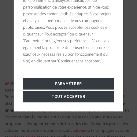
fonctionnement, d’analyses statistiques, de
personnalisation de votre expérience, afin de vous
proposer des contenus ciblés adaptés à vos projets
et analyser la performance de nos campagnes
publicitaires. Vous pouvez accepter ces cookies en
BARNES Saint-Tropez
cliquant sur 'Tout accepter' ou cliquer sur
9, avenue du 8 mai 1945
'Paramétrer' pour gérer vos préférences. Vous avez
83990 Saint-Tropez, France
également la possibilité de refuser tous les cookies
(sauf ceux nécessaires au bon fonctionnement du
Suivez-nous sur les réseaux sociaux
site) en cliquant sur 'Continuer sans accepter'.
BARNES IMMOBILIER DE LUXE
- Les plus belles demeures et
PARAMÉTRER
appartements de prestige
TOUT ACCEPTER
Poussez la porte d'une de nos
agences immobilières
parmi nos 75
destinations et confiez-nous vos projets d’investissement.
Groupe
immobilier de prestige
spécialisé dans les propriétés d'exception en
France et dans le monde entier depuis plus de 25 ans, nous vous
proposons des appartements de luxe, des chalets sur les pistes, des
villas en bord de mer ou encore des
châteaux
à la campagne avec ou