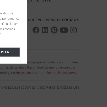
isation de
 la performance
Suivez-nous sur les réseaux sociaux
er' ou cliquer
 les cookies
.
EPTER
e immobilier de prestige
spécialisé dans les propriétés
r les pistes, des villas en bord de mer ou encore des
onciergerie, de
gestion des propriétés
, de
financement
.
IONS LÉGALES
COOKIES
DÉCLARATION D'ACCESSIBILITÉ