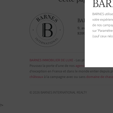
BAR
BARNES utilise
votre expérien
BARNES Saint-
de nos campagn
9, avenue du 8 mai 1
sur 'Paramétre
83990 Saint-Tropez, 
(sauf ceux néc
BARNES IMMOBILIER DE LUXE
- Les plus belles demeure
Poussez la porte d'une de nos
agences immobilières
par
d'exception en France et dans le monde entier depuis p
châteaux
à la campagne avec ou sans
domaine de chas
© 2026 BARNES INTERNATIONAL REALTY
?>