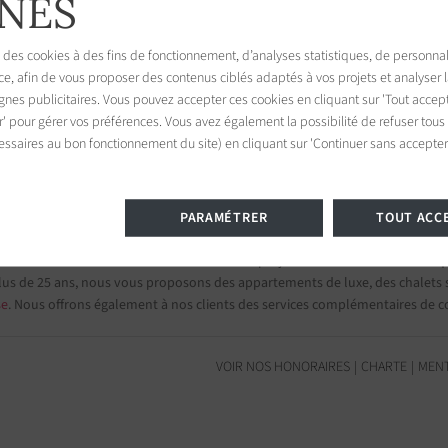
NES
 des cookies à des fins de fonctionnement, d’analyses statistiques, de personnal
ce, afin de vous proposer des contenus ciblés adaptés à vos projets et analyser
Tropez
es publicitaires. Vous pouvez accepter ces cookies en cliquant sur 'Tout accept
945
r' pour gérer vos préférences. Vous avez également la possibilité de refuser tous
France
essaires au bon fonctionnement du site) en cliquant sur 'Continuer sans accepter'
PARAMÉTRER
TOUT ACC
s et appartements de prestige
mi nos 75 destinations et confiez-nous vos projets d’investissement.
Group
lus de 25 ans, nous vous proposons des appartements de luxe, des chalets su
se
. Nous offrons également à nos clients des services complémentaires de c
VOIR NOS HONORAIRES
CHARTE
MENT