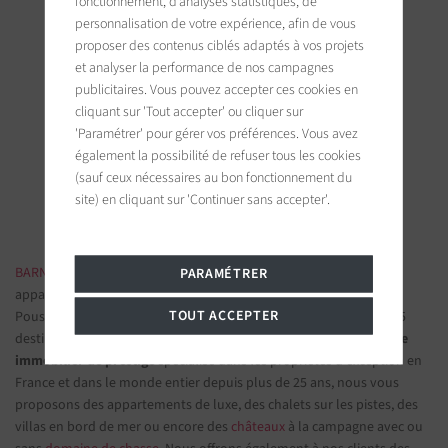
fonctionnement, d’analyses statistiques, de
personnalisation de votre expérience, afin de vous
proposer des contenus ciblés adaptés à vos projets
et analyser la performance de nos campagnes
publicitaires. Vous pouvez accepter ces cookies en
BARNES Saint-Tropez
cliquant sur 'Tout accepter' ou cliquer sur
9, avenue du 8 mai 1945
'Paramétrer' pour gérer vos préférences. Vous avez
83990 Saint-Tropez, France
également la possibilité de refuser tous les cookies
(sauf ceux nécessaires au bon fonctionnement du
Suivez-nous sur les réseaux sociaux
site) en cliquant sur 'Continuer sans accepter'.
BARNES IMMOBILIER DE LUXE
- Les plus belles demeures et
PARAMÉTRER
appartements de prestige
TOUT ACCEPTER
Poussez la porte d'une de nos
agences immobilières
parmi nos 75
destinations et confiez-nous vos projets d’investissement.
Groupe
immobilier de prestige
spécialisé dans les propriétés d'exception en
France et dans le monde entier depuis plus de 25 ans, nous vous
proposons des appartements de luxe, des chalets sur les pistes, des
villas en bord de mer ou encore des
châteaux
à la campagne avec ou