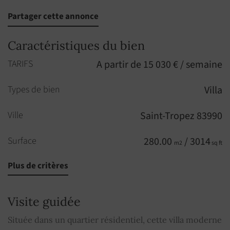
Partager cette annonce
Caractéristiques du bien
TARIFS
A partir de 15 030 € / semaine
Types de bien
Villa
Ville
Saint-Tropez 83990
Surface
280.00
/ 3014
m2
sq ft
Plus de critères
Pièces
7
Chambres
5
Visite guidée
Salles de bains
5
Située dans un quartier résidentiel, cette villa moderne