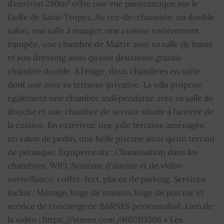
d'environ 280m² offre une vue panoramique sur le
Salle de douche
1
Golfe de Saint-Tropez. Au rez-de-chaussée, un double
salon, une salle à manger, une cuisine entièrement
Étages
1
équipée, une chambre de Maître avec sa salle de bains
et son dressing ainsi qu'une deuxième grande
Parking
3
chambre double. A l'étage, deux chambres en suite
dont une avec sa terrasse privative. La villa propose
Piscine
OUI
également une chambre indépendante avec sa salle de
douche et une chambre de service située à l'arrière de
Alarme
OUI
la cuisine. En extérieur, une jolie terrasse aménagée,
TV par cable
OUI
un salon de jardin, une belle piscine ainsi qu'un terrain
de pétanque. Équipements : Climatisation dans les
Interphone
OUI
chambres, WIFI, Système d'alarme et de vidéo-
surveillance, coffre-fort, places de parking. Services
Loyer semaine
15 030 €
inclus : Ménage, linge de maison, linge de piscine et
Basse saison
service de conciergerie BARNES personnalisé. Lien de
la vidéo : https://vimeo.com/469703508 « Les