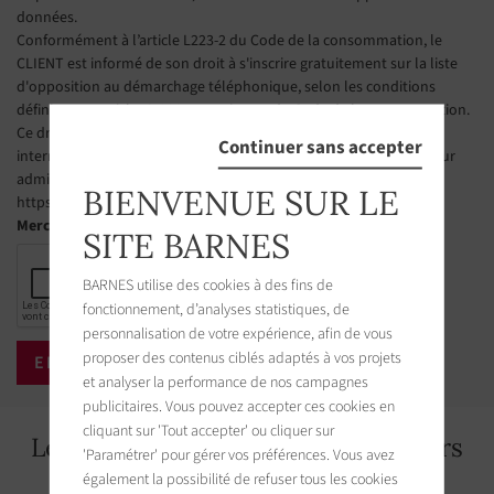
données.
Conformément à l’article L223-2 du Code de la consommation, le
CLIENT est informé de son droit à s'inscrire gratuitement sur la liste
d'opposition au démarchage téléphonique, selon les conditions
définies aux articles L 223-1 et suivants du Code de la consommation.
Ce droit d’opposition peut être exercé par le CLIENT via un site
Continuer sans accepter
internet géré par l’organisme désigné par les pouvoirs publics pour
administrer cette liste. L’adresse du site est la suivante :
BIENVENUE SUR LE
https://www.bloctel.gouv.fr
Merci de cocher la case
SITE BARNES
BARNES utilise des cookies à des fins de
fonctionnement, d’analyses statistiques, de
personnalisation de votre expérience, afin de vous
proposer des contenus ciblés adaptés à vos projets
et analyser la performance de nos campagnes
publicitaires. Vous pouvez accepter ces cookies en
cliquant sur 'Tout accepter' ou cliquer sur
Les biens immobiliers aux alentours
'Paramétrer' pour gérer vos préférences. Vous avez
également la possibilité de refuser tous les cookies