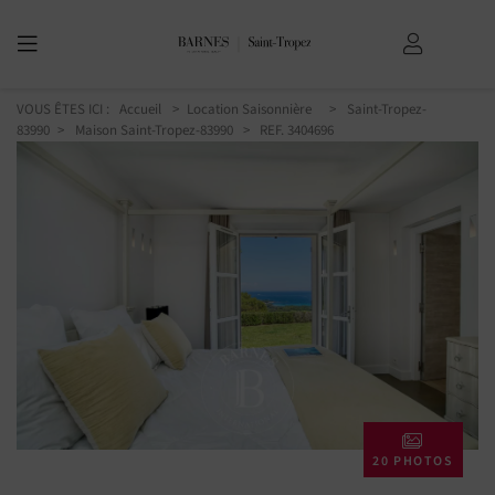
VOUS ÊTES ICI :
Accueil
Location Saisonnière
Saint-Tropez-
83990
Maison Saint-Tropez-83990
> REF. 3404696
20 PHOTOS