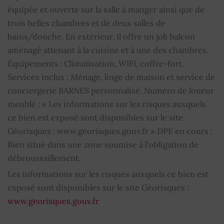
TV par cable
OUI
équipée et ouverte sur la salle à manger ainsi que de
trois belles chambres et de deux salles de
Digicode
OUI
bains/douche. En extérieur, il offre un joli balcon
aménagé attenant à la cuisine et à une des chambres.
Internet
OUI
Équipements : Climatisation, WIFI, coffre-fort.
Services inclus : Ménage, linge de maison et service de
Air conditionné
OUI
conciergerie BARNES personnalisé. Numéro de loueur
Fenêtres coulissantes
OUI
meublé : « Les informations sur les risques auxquels
ce bien est exposé sont disponibles sur le site
Stores
OUI
Géorisques : www.georisques.gouv.fr » DPE en cours :
Bien situé dans une zone soumise à l'obligation de
Lave-linge
OUI
débroussaillement.
Les informations sur les risques auxquels ce bien est
Lave-vaisselle
OUI
exposé sont disponibles sur le site Géorisques :
www.georisques.gouv.fr
Plaque de cuisson
OUI