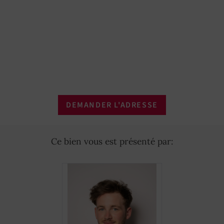
Four
OUI
Réception 24/7
OUI
Cafetière
OUI
Four à micro-ondes
OUI
DEMANDER L'ADRESSE
Congélateur
OUI
Loyer semaine
12 500 €
Ce bien vous est présenté par:
Basse saison