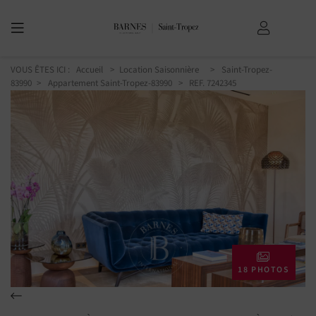
VOUS ÊTES ICI :
Accueil
Location Saisonnière
Saint-Tropez-
83990
Appartement Saint-Tropez-83990
> REF. 7242345
18 PHOTOS