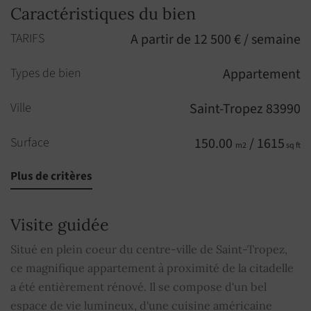
Caractéristiques du bien
TARIFS
A partir de 12 500 € / semaine
Types de bien
Appartement
Ville
Saint-Tropez 83990
Surface
150.00
/ 1615
m2
sq ft
Plus de critères
Pièces
4
Chambres
3
Visite guidée
Salle de bains
1
Situé en plein coeur du centre-ville de Saint-Tropez,
ce magnifique appartement à proximité de la citadelle
Salles de douche
2
a été entièrement rénové. Il se compose d'un bel
espace de vie lumineux, d'une cuisine américaine