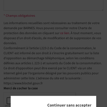
* Champs obligatoires
Les informations recueillies sont nécessaires au traitement de votre
demande par BARNES. Vous pouvez consulter notre Charte de
protection des données en cliquant sur
ce lien
. À tout moment, vous
disposez d’un droit d’accès, de modification et de suppression de vos
données.
Conformément à l’article L223-2 du Code de la consommation, le
CLIENT est informé de son droit à s'inscrire gratuitement sur la liste
d'opposition au démarchage téléphonique, selon les conditions
définies aux articles L 223-1 et suivants du Code de la consommation.
Ce droit d’opposition peut être exercé par le CLIENT via un site
internet géré par l’organisme désigné par les pouvoirs publics pour
administrer cette liste. L’adresse du site est la suivante :
https://www.bloctel.gouv.fr
Merci de cocher la case
Continuer sans accepter