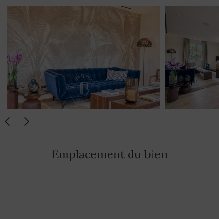
Coffre-fort
OUI
Cuisinière
OUI
Fer à repasser
OUI
TV Satellite
OUI
Domotique
OUI
Linge de maison
OUI
Vaisselle
OUI
Emplacement du bien
Sèche-linge
OUI
Réfrigérateur
OUI