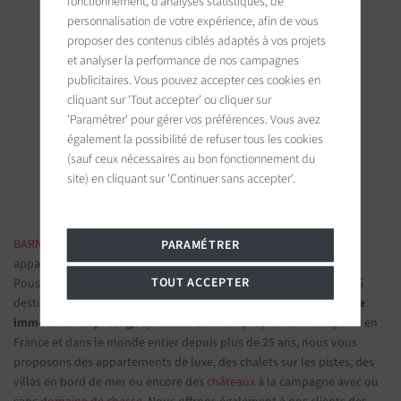
fonctionnement, d’analyses statistiques, de
personnalisation de votre expérience, afin de vous
proposer des contenus ciblés adaptés à vos projets
et analyser la performance de nos campagnes
publicitaires. Vous pouvez accepter ces cookies en
BARNES Saint-Tropez
cliquant sur 'Tout accepter' ou cliquer sur
9, avenue du 8 mai 1945
'Paramétrer' pour gérer vos préférences. Vous avez
83990 Saint-Tropez, France
également la possibilité de refuser tous les cookies
(sauf ceux nécessaires au bon fonctionnement du
Suivez-nous sur les réseaux sociaux
site) en cliquant sur 'Continuer sans accepter'.
BARNES IMMOBILIER DE LUXE
- Les plus belles demeures et
PARAMÉTRER
appartements de prestige
TOUT ACCEPTER
Poussez la porte d'une de nos
agences immobilières
parmi nos 75
destinations et confiez-nous vos projets d’investissement.
Groupe
immobilier de prestige
spécialisé dans les propriétés d'exception en
France et dans le monde entier depuis plus de 25 ans, nous vous
proposons des appartements de luxe, des chalets sur les pistes, des
villas en bord de mer ou encore des
châteaux
à la campagne avec ou