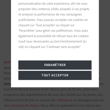
personnalisation de votre expérience, afin de vous
proposer des contenus ciblés adaptés à vos projets
et analyser la performance de nos campagnes
BARNES Saint-Tropez
publicitaires. Vous pouvez accepter ces cookies en
cliquant sur 'Tout accepter' ou cliquer sur
9, avenue du 8 mai 1945
83990 Saint-Tropez, France
'Paramétrer' pour gérer vos préférences. Vous avez
également la possibilité de refuser tous les cookies
(sauf ceux nécessaires au bon fonctionnement du
Suivez-nous sur les réseaux sociaux
site) en cliquant sur 'Continuer sans accepter'.
BARNES IMMOBILIER DE LUXE
- Les plus belles demeures et
PARAMÉTRER
appartements de prestige
Poussez la porte d'une de nos
agences immobilières
parmi nos 75
TOUT ACCEPTER
destinations et confiez-nous vos projets d’investissement.
Groupe
immobilier de prestige
spécialisé dans les propriétés d'exception en
France et dans le monde entier depuis plus de 25 ans, nous vous
proposons des appartements de luxe, des chalets sur les pistes, des
villas en bord de mer ou encore des
châteaux
à la campagne avec ou
sans
domaine de chasse
. Nous offrons également à nos clients des