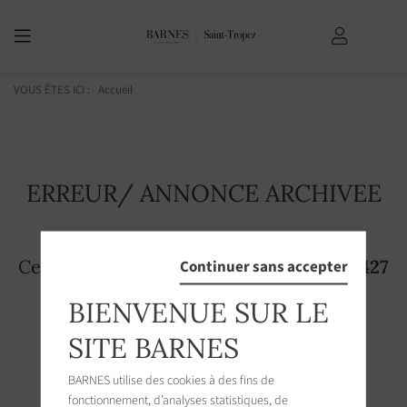
VOUS ÊTES ICI :
Accueil
ERREUR/ ANNONCE ARCHIVEE
Cette page n'existe plus! L'annonce
2918427
Continuer sans accepter
n'est plus accessible sur le site
BIENVENUE SUR LE
SITE BARNES
BARNES utilise des cookies à des fins de
fonctionnement, d’analyses statistiques, de