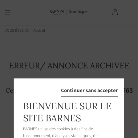
VOUS ÊTES ICI :
Accueil
ERREUR/ ANNONCE ARCHIVEE
Cette page n'existe plus! L'annonce
2686763
Continuer sans accepter
n'est plus accessible sur le site
BIENVENUE SUR LE
SITE BARNES
BARNES utilise des cookies à des fins de
fonctionnement, d’analyses statistiques, de