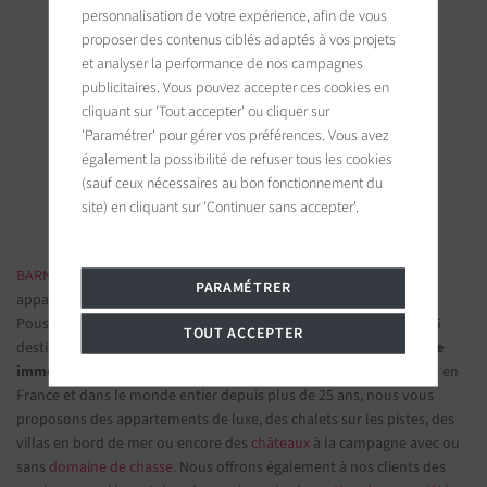
personnalisation de votre expérience, afin de vous
proposer des contenus ciblés adaptés à vos projets
et analyser la performance de nos campagnes
BARNES Saint-Tropez
publicitaires. Vous pouvez accepter ces cookies en
cliquant sur 'Tout accepter' ou cliquer sur
9, avenue du 8 mai 1945
83990 Saint-Tropez, France
'Paramétrer' pour gérer vos préférences. Vous avez
également la possibilité de refuser tous les cookies
(sauf ceux nécessaires au bon fonctionnement du
Suivez-nous sur les réseaux sociaux
site) en cliquant sur 'Continuer sans accepter'.
BARNES IMMOBILIER DE LUXE
- Les plus belles demeures et
PARAMÉTRER
appartements de prestige
Poussez la porte d'une de nos
agences immobilières
parmi nos 75
TOUT ACCEPTER
destinations et confiez-nous vos projets d’investissement.
Groupe
immobilier de prestige
spécialisé dans les propriétés d'exception en
France et dans le monde entier depuis plus de 25 ans, nous vous
proposons des appartements de luxe, des chalets sur les pistes, des
villas en bord de mer ou encore des
châteaux
à la campagne avec ou
sans
domaine de chasse
. Nous offrons également à nos clients des