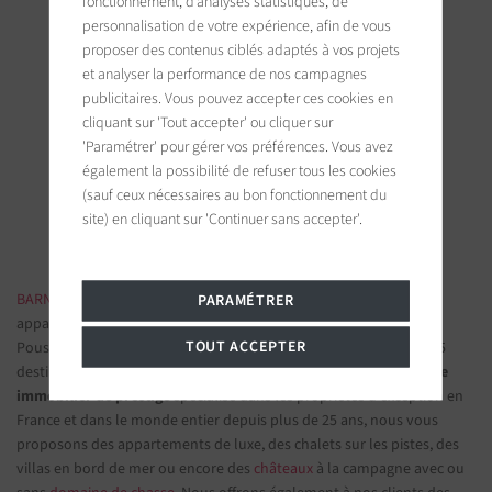
fonctionnement, d’analyses statistiques, de
personnalisation de votre expérience, afin de vous
proposer des contenus ciblés adaptés à vos projets
et analyser la performance de nos campagnes
publicitaires. Vous pouvez accepter ces cookies en
BARNES Saint-Tropez
cliquant sur 'Tout accepter' ou cliquer sur
9, avenue du 8 mai 1945
'Paramétrer' pour gérer vos préférences. Vous avez
83990 Saint-Tropez, France
également la possibilité de refuser tous les cookies
(sauf ceux nécessaires au bon fonctionnement du
Suivez-nous sur les réseaux sociaux
site) en cliquant sur 'Continuer sans accepter'.
BARNES IMMOBILIER DE LUXE
- Les plus belles demeures et
PARAMÉTRER
appartements de prestige
TOUT ACCEPTER
Poussez la porte d'une de nos
agences immobilières
parmi nos 75
destinations et confiez-nous vos projets d’investissement.
Groupe
immobilier de prestige
spécialisé dans les propriétés d'exception en
France et dans le monde entier depuis plus de 25 ans, nous vous
proposons des appartements de luxe, des chalets sur les pistes, des
villas en bord de mer ou encore des
châteaux
à la campagne avec ou