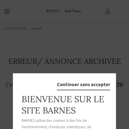
VOUS ÊTES ICI :
Accueil
ERREUR/ ANNONCE ARCHIVEE
Cette page n'existe plus! L'annonce
2213720
Continuer sans accepter
n'est plus accessible sur le site
BIENVENUE SUR LE
SITE BARNES
BARNES utilise des cookies à des fins de
fonctionnement, d’analyses statistiques, de