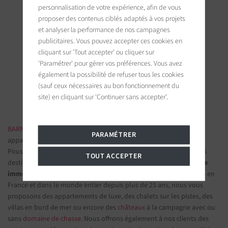
personnalisation de votre expérience, afin de vous
proposer des contenus ciblés adaptés à vos projets
et analyser la performance de nos campagnes
BARNES Saint-Tropez
publicitaires. Vous pouvez accepter ces cookies en
cliquant sur 'Tout accepter' ou cliquer sur
9, avenue du 8 mai 1945
83990 Saint-Tropez, France
'Paramétrer' pour gérer vos préférences. Vous avez
également la possibilité de refuser tous les cookies
(sauf ceux nécessaires au bon fonctionnement du
Suivez-nous sur les réseaux sociaux
site) en cliquant sur 'Continuer sans accepter'.
BARNES IMMOBILIER DE LUXE
- Les plus belles demeures et
PARAMÉTRER
appartements de prestige
Poussez la porte d'une de nos
agences immobilières
parmi nos 75
TOUT ACCEPTER
destinations et confiez-nous vos projets d’investissement.
Groupe
immobilier de prestige
spécialisé dans les propriétés d'exception en
France et dans le monde entier depuis plus de 25 ans, nous vous
proposons des appartements de luxe, des chalets sur les pistes, des
villas en bord de mer ou encore des
châteaux
à la campagne avec ou
sans
domaine de chasse
. Nous offrons également à nos clients des