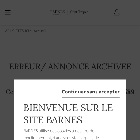
VOUS ÊTES ICI :
Accueil
ERREUR/ ANNONCE ARCHIVEE
Cette page n'existe plus! L'annonce
3394589
Continuer sans accepter
n'est plus accessible sur le site
BIENVENUE SUR LE
SITE BARNES
BARNES utilise des cookies à des fins de
fonctionnement, d’analyses statistiques, de