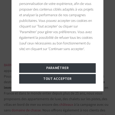
personnalisation de votre expérience, afin de vous
proposer des contenus ciblés adaptés à vos projets
et analyser la performance de nos campagnes
BARNES Saint-Tropez
publicitaires. Vous pouvez accepter ces cookies en
cliquant sur 'Tout accepter' ou cliquer sur
9, avenue du 8 mai 1945
83990 Saint-Tropez, France
'Paramétrer' pour gérer vos préférences. Vous avez
également la possibilité de refuser tous les cookies
(sauf ceux nécessaires au bon fonctionnement du
Suivez-nous sur les réseaux sociaux
site) en cliquant sur 'Continuer sans accepter'.
BARNES IMMOBILIER DE LUXE
- Les plus belles demeures et
PARAMÉTRER
appartements de prestige
Poussez la porte d'une de nos
agences immobilières
parmi nos 75
TOUT ACCEPTER
destinations et confiez-nous vos projets d’investissement.
Groupe
immobilier de prestige
spécialisé dans les propriétés d'exception en
France et dans le monde entier depuis plus de 25 ans, nous vous
proposons des appartements de luxe, des chalets sur les pistes, des
villas en bord de mer ou encore des
châteaux
à la campagne avec ou
sans
domaine de chasse
. Nous offrons également à nos clients des