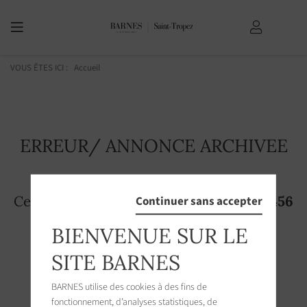
VOUS ÊTES ICI :
Accueil
ERREUR/ ANNONCE ARCHIVEE
Cette page n'existe plus! L'annonce
2213456
Continuer sans accepter
n'est plus accessible sur le site
BIENVENUE SUR LE
SITE BARNES
BARNES utilise des cookies à des fins de
fonctionnement, d’analyses statistiques, de