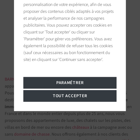
personnalisation de votre expérience, afin de vous
proposer des contenus ciblés adaptés à vos projets
et analyser la performance de nos campagnes
BARNES Saint-Tropez
publicitaires. Vous pouvez accepter ces cookies en
cliquant sur 'Tout accepter' ou cliquer sur
9, avenue du 8 mai 1945
83990 Saint-Tropez, France
'Paramétrer' pour gérer vos préférences. Vous avez
également la possibilité de refuser tous les cookies
(sauf ceux nécessaires au bon fonctionnement du
Suivez-nous sur les réseaux sociaux
site) en cliquant sur 'Continuer sans accepter'.
BARNES IMMOBILIER DE LUXE
- Les plus belles demeures et
PARAMÉTRER
appartements de prestige
Poussez la porte d'une de nos
agences immobilières
parmi nos 75
TOUT ACCEPTER
destinations et confiez-nous vos projets d’investissement.
Groupe
immobilier de prestige
spécialisé dans les propriétés d'exception en
France et dans le monde entier depuis plus de 25 ans, nous vous
proposons des appartements de luxe, des chalets sur les pistes, des
villas en bord de mer ou encore des
châteaux
à la campagne avec ou
sans
domaine de chasse
. Nous offrons également à nos clients des