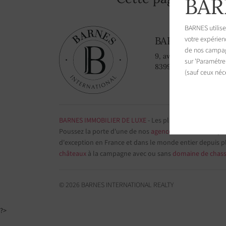
BAR
BARNES utilise
votre expérien
BARNES Saint-
de nos campagn
9, avenue du 8 mai 1
sur 'Paramétre
83990 Saint-Tropez, 
(sauf ceux néc
BARNES IMMOBILIER DE LUXE
- Les plus belles demeure
Poussez la porte d'une de nos
agences immobilières
par
d'exception en France et dans le monde entier depuis p
châteaux
à la campagne avec ou sans
domaine de chas
© 2026 BARNES INTERNATIONAL REALTY
?>