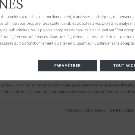
NES
 des cookies à des fins de fonctionnement, d’analyses statistiques, de personnal
ce, afin de vous proposer des contenus ciblés adaptés à vos projets et analyser
Tropez
es publicitaires. Vous pouvez accepter ces cookies en cliquant sur 'Tout accept
945
r' pour gérer vos préférences. Vous avez également la possibilité de refuser tous
France
essaires au bon fonctionnement du site) en cliquant sur 'Continuer sans accepter'
PARAMÉTRER
TOUT ACC
s et appartements de prestige
mi nos 75 destinations et confiez-nous vos projets d’investissement.
Group
lus de 25 ans, nous vous proposons des appartements de luxe, des chalets su
se
. Nous offrons également à nos clients des services complémentaires de c
VOIR NOS HONORAIRES
CHARTE
MENT