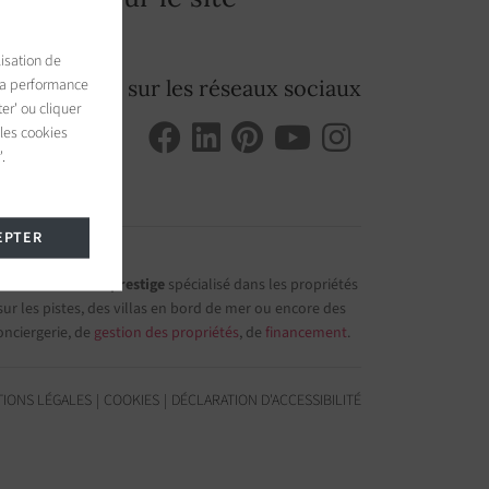
isation de
 la performance
Suivez-nous sur les réseaux sociaux
er' ou cliquer
 les cookies
.
EPTER
e immobilier de prestige
spécialisé dans les propriétés
r les pistes, des villas en bord de mer ou encore des
onciergerie, de
gestion des propriétés
, de
financement
.
IONS LÉGALES
COOKIES
DÉCLARATION D'ACCESSIBILITÉ