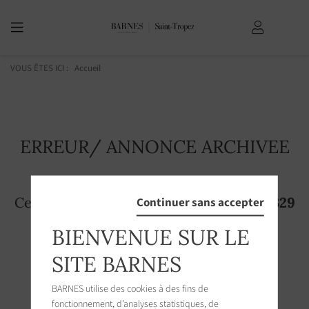
VOUS ÊTES ICI :
Accueil
ERREUR/ ANNONCE ARCHIVEE
Cette page n'existe plus! L'annonce
2751329
Continuer sans accepter
n'est plus accessible sur le site
BIENVENUE SUR LE
SITE BARNES
BARNES utilise des cookies à des fins de
fonctionnement, d’analyses statistiques, de