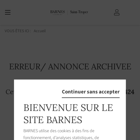
VOUS ÊTES ICI :
Accueil
ERREUR/ ANNONCE ARCHIVEE
Cette page n'existe plus! L'annonce
2894424
Continuer sans accepter
n'est plus accessible sur le site
BIENVENUE SUR LE
SITE BARNES
BARNES utilise des cookies à des fins de
fonctionnement, d’analyses statistiques, de