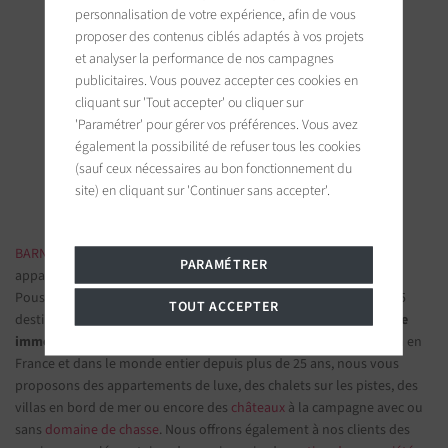
personnalisation de votre expérience, afin de vous
proposer des contenus ciblés adaptés à vos projets
et analyser la performance de nos campagnes
BARNES Saint-Tropez
publicitaires. Vous pouvez accepter ces cookies en
cliquant sur 'Tout accepter' ou cliquer sur
9, avenue du 8 mai 1945
83990 Saint-Tropez, France
'Paramétrer' pour gérer vos préférences. Vous avez
également la possibilité de refuser tous les cookies
(sauf ceux nécessaires au bon fonctionnement du
Suivez-nous sur les réseaux sociaux
site) en cliquant sur 'Continuer sans accepter'.
BARNES IMMOBILIER DE LUXE
- Les plus belles demeures et
PARAMÉTRER
appartements de prestige
Poussez la porte d'une de nos
agences immobilières
parmi nos 75
TOUT ACCEPTER
destinations et confiez-nous vos projets d’investissement.
Groupe
immobilier de prestige
spécialisé dans les propriétés d'exception en
France et dans le monde entier depuis plus de 25 ans, nous vous
proposons des appartements de luxe, des chalets sur les pistes, des
villas en bord de mer ou encore des
châteaux
à la campagne avec ou
sans
domaine de chasse
. Nous offrons également à nos clients des