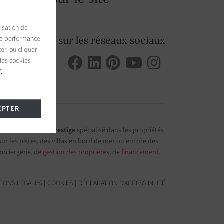
isation de
 la performance
Suivez-nous sur les réseaux sociaux
er' ou cliquer
 les cookies
.
EPTER
e immobilier de prestige
spécialisé dans les propriétés
r les pistes, des villas en bord de mer ou encore des
onciergerie, de
gestion des propriétés
, de
financement
.
IONS LÉGALES
COOKIES
DÉCLARATION D'ACCESSIBILITÉ