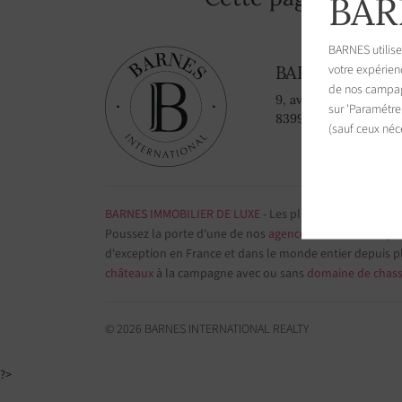
BAR
BARNES utilise
votre expérien
BARNES Saint-
de nos campagn
9, avenue du 8 mai 1
sur 'Paramétre
83990 Saint-Tropez, 
(sauf ceux néc
BARNES IMMOBILIER DE LUXE
- Les plus belles demeure
Poussez la porte d'une de nos
agences immobilières
par
d'exception en France et dans le monde entier depuis p
châteaux
à la campagne avec ou sans
domaine de chas
© 2026 BARNES INTERNATIONAL REALTY
?>