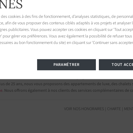
NES
 des cookies à des fins de fonctionnement, d’analyses statistiques, de personnal
ce, afin de vous proposer des contenus ciblés adaptés à vos projets et analyser
Tropez
es publicitaires. Vous pouvez accepter ces cookies en cliquant sur 'Tout accept
945
r' pour gérer vos préférences. Vous avez également la possibilité de refuser tous
France
essaires au bon fonctionnement du site) en cliquant sur 'Continuer sans accepter'
PARAMÉTRER
TOUT ACC
s et appartements de prestige
mi nos 75 destinations et confiez-nous vos projets d’investissement.
Group
lus de 25 ans, nous vous proposons des appartements de luxe, des chalets su
se
. Nous offrons également à nos clients des services complémentaires de c
VOIR NOS HONORAIRES
CHARTE
MENT