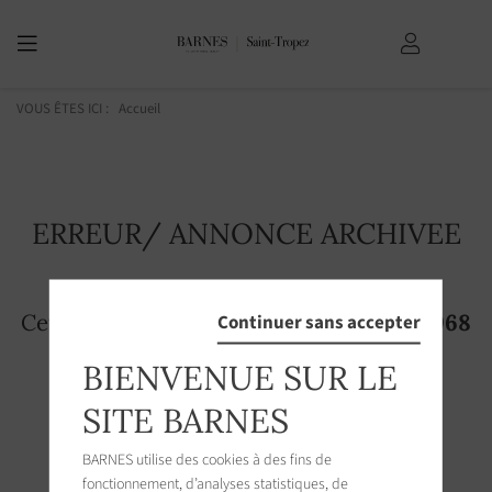
VOUS ÊTES ICI :
Accueil
ERREUR/ ANNONCE ARCHIVEE
Cette page n'existe plus! L'annonce
3197968
Continuer sans accepter
n'est plus accessible sur le site
BIENVENUE SUR LE
SITE BARNES
BARNES utilise des cookies à des fins de
fonctionnement, d’analyses statistiques, de