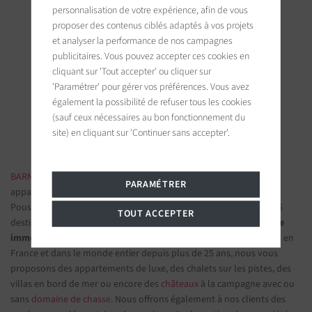
personnalisation de votre expérience, afin de vous
proposer des contenus ciblés adaptés à vos projets
et analyser la performance de nos campagnes
BARNES Saint-Tropez
publicitaires. Vous pouvez accepter ces cookies en
cliquant sur 'Tout accepter' ou cliquer sur
9, avenue du 8 mai 1945
83990 Saint-Tropez, France
'Paramétrer' pour gérer vos préférences. Vous avez
également la possibilité de refuser tous les cookies
(sauf ceux nécessaires au bon fonctionnement du
Suivez-nous sur les réseaux sociaux
site) en cliquant sur 'Continuer sans accepter'.
BARNES IMMOBILIER DE LUXE
- Les plus belles demeures et
PARAMÉTRER
appartements de prestige
Poussez la porte d'une de nos
agences immobilières
parmi nos 75
TOUT ACCEPTER
destinations et confiez-nous vos projets d’investissement.
Groupe
immobilier de prestige
spécialisé dans les propriétés d'exception en
France et dans le monde entier depuis plus de 25 ans, nous vous
proposons des appartements de luxe, des chalets sur les pistes, des
villas en bord de mer ou encore des
châteaux
à la campagne avec ou
sans
domaine de chasse
. Nous offrons également à nos clients des