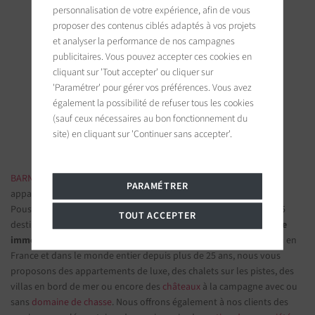
personnalisation de votre expérience, afin de vous
proposer des contenus ciblés adaptés à vos projets
et analyser la performance de nos campagnes
BARNES Saint-Tropez
publicitaires. Vous pouvez accepter ces cookies en
cliquant sur 'Tout accepter' ou cliquer sur
9, avenue du 8 mai 1945
83990 Saint-Tropez, France
'Paramétrer' pour gérer vos préférences. Vous avez
également la possibilité de refuser tous les cookies
(sauf ceux nécessaires au bon fonctionnement du
Suivez-nous sur les réseaux sociaux
site) en cliquant sur 'Continuer sans accepter'.
BARNES IMMOBILIER DE LUXE
- Les plus belles demeures et
PARAMÉTRER
appartements de prestige
Poussez la porte d'une de nos
agences immobilières
parmi nos 75
TOUT ACCEPTER
destinations et confiez-nous vos projets d’investissement.
Groupe
immobilier de prestige
spécialisé dans les propriétés d'exception en
France et dans le monde entier depuis plus de 25 ans, nous vous
proposons des appartements de luxe, des chalets sur les pistes, des
villas en bord de mer ou encore des
châteaux
à la campagne avec ou
sans
domaine de chasse
. Nous offrons également à nos clients des