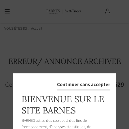
VOUS ÊTES ICI :
Accueil
ERREUR/ ANNONCE ARCHIVEE
Cette page n'existe plus! L'annonce
3503529
Continuer sans accepter
n'est plus accessible sur le site
BIENVENUE SUR LE
SITE BARNES
BARNES utilise des cookies à des fins de
fonctionnement, d’analyses statistiques, de