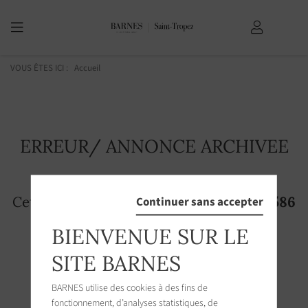
VOUS ÊTES ICI :
Accueil
ERREUR/ ANNONCE ARCHIVEE
Cette page n'existe plus! L'annonce
3872586
Continuer sans accepter
n'est plus accessible sur le site
BIENVENUE SUR LE
SITE BARNES
BARNES utilise des cookies à des fins de
fonctionnement, d’analyses statistiques, de