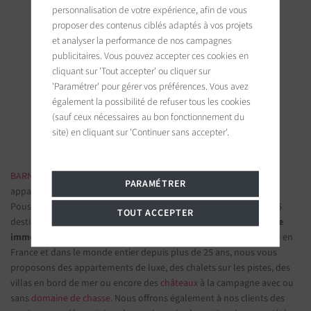
personnalisation de votre expérience, afin de vous
proposer des contenus ciblés adaptés à vos projets
et analyser la performance de nos campagnes
BARNES Saint-Tropez
publicitaires. Vous pouvez accepter ces cookies en
cliquant sur 'Tout accepter' ou cliquer sur
9, avenue du 8 mai 1945
83990 Saint-Tropez, France
'Paramétrer' pour gérer vos préférences. Vous avez
également la possibilité de refuser tous les cookies
(sauf ceux nécessaires au bon fonctionnement du
Suivez-nous sur les réseaux sociaux
site) en cliquant sur 'Continuer sans accepter'.
BARNES IMMOBILIER DE LUXE
- Les plus belles demeures et
PARAMÉTRER
appartements de prestige
Poussez la porte d'une de nos
agences immobilières
parmi nos 75
TOUT ACCEPTER
destinations et confiez-nous vos projets d’investissement.
Groupe
immobilier de prestige
spécialisé dans les propriétés d'exception en
France et dans le monde entier depuis plus de 25 ans, nous vous
proposons des appartements de luxe, des chalets sur les pistes, des
villas en bord de mer ou encore des
châteaux
à la campagne avec ou
sans
domaine de chasse
. Nous offrons également à nos clients des