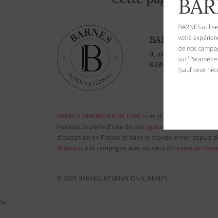
BAR
BARNES utilise
votre expérien
BARNES Saint-
de nos campagn
9, avenue du 8 mai 1
sur 'Paramétre
83990 Saint-Tropez, 
(sauf ceux néc
BARNES IMMOBILIER DE LUXE
- Les plus belles demeure
Poussez la porte d'une de nos
agences immobilières
par
d'exception en France et dans le monde entier depuis p
châteaux
à la campagne avec ou sans
domaine de chas
© 2026 BARNES INTERNATIONAL REALTY
?>