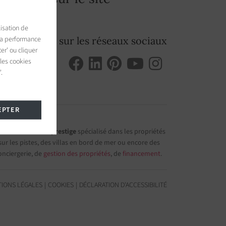
isation de
 la performance
Suivez-nous sur les réseaux sociaux
er' ou cliquer
 les cookies
.
EPTER
e immobilier de prestige
spécialisé dans les propriétés
r les pistes, des villas en bord de mer ou encore des
onciergerie, de
gestion des propriétés
, de
financement
.
IONS LÉGALES
COOKIES
DÉCLARATION D'ACCESSIBILITÉ