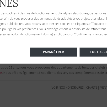
NES
 des cookies à des fins de fonctionnement, d’analyses statistiques, de personnal
ce, afin de vous proposer des contenus ciblés adaptés à vos projets et analyser
Tropez
es publicitaires. Vous pouvez accepter ces cookies en cliquant sur 'Tout accept
945
r' pour gérer vos préférences. Vous avez également la possibilité de refuser tous
France
essaires au bon fonctionnement du site) en cliquant sur 'Continuer sans accepter'
PARAMÉTRER
TOUT ACC
s et appartements de prestige
mi nos 75 destinations et confiez-nous vos projets d’investissement.
Group
lus de 25 ans, nous vous proposons des appartements de luxe, des chalets su
se
. Nous offrons également à nos clients des services complémentaires de c
VOIR NOS HONORAIRES
CHARTE
MENT