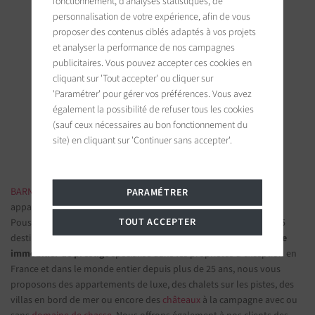
fonctionnement, d’analyses statistiques, de
personnalisation de votre expérience, afin de vous
proposer des contenus ciblés adaptés à vos projets
et analyser la performance de nos campagnes
publicitaires. Vous pouvez accepter ces cookies en
BARNES Saint-Tropez
cliquant sur 'Tout accepter' ou cliquer sur
9, avenue du 8 mai 1945
'Paramétrer' pour gérer vos préférences. Vous avez
83990 Saint-Tropez, France
également la possibilité de refuser tous les cookies
(sauf ceux nécessaires au bon fonctionnement du
Suivez-nous sur les réseaux sociaux
site) en cliquant sur 'Continuer sans accepter'.
BARNES IMMOBILIER DE LUXE
- Les plus belles demeures et
PARAMÉTRER
appartements de prestige
TOUT ACCEPTER
Poussez la porte d'une de nos
agences immobilières
parmi nos 75
destinations et confiez-nous vos projets d’investissement.
Groupe
immobilier de prestige
spécialisé dans les propriétés d'exception en
France et dans le monde entier depuis plus de 25 ans, nous vous
proposons des appartements de luxe, des chalets sur les pistes, des
villas en bord de mer ou encore des
châteaux
à la campagne avec ou