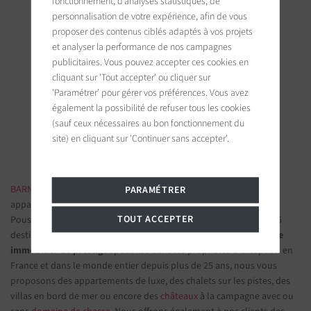
fonctionnement, d’analyses statistiques, de
personnalisation de votre expérience, afin de vous
proposer des contenus ciblés adaptés à vos projets
et analyser la performance de nos campagnes
publicitaires. Vous pouvez accepter ces cookies en
BARNES Saint-Tropez
cliquant sur 'Tout accepter' ou cliquer sur
9, avenue du 8 mai 1945
'Paramétrer' pour gérer vos préférences. Vous avez
83990 Saint-Tropez, France
également la possibilité de refuser tous les cookies
(sauf ceux nécessaires au bon fonctionnement du
Suivez-nous sur les réseaux sociaux
site) en cliquant sur 'Continuer sans accepter'.
BARNES IMMOBILIER DE LUXE
- Les plus belles demeures et
PARAMÉTRER
appartements de prestige
TOUT ACCEPTER
Poussez la porte d'une de nos
agences immobilières
parmi nos 75
destinations et confiez-nous vos projets d’investissement.
Groupe
immobilier de prestige
spécialisé dans les propriétés d'exception en
France et dans le monde entier depuis plus de 25 ans, nous vous
proposons des appartements de luxe, des chalets sur les pistes, des
villas en bord de mer ou encore des
châteaux
à la campagne avec ou