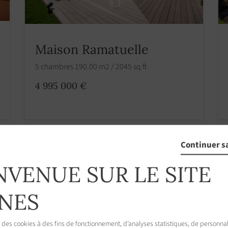
Maison Ramatuelle
5 chambres 190.00 m2 / 2045 sq ft
4 995 000 €
Continuer s
NVENUE SUR LE SITE
NES
 des cookies à des fins de fonctionnement, d’analyses statistiques, de personnal