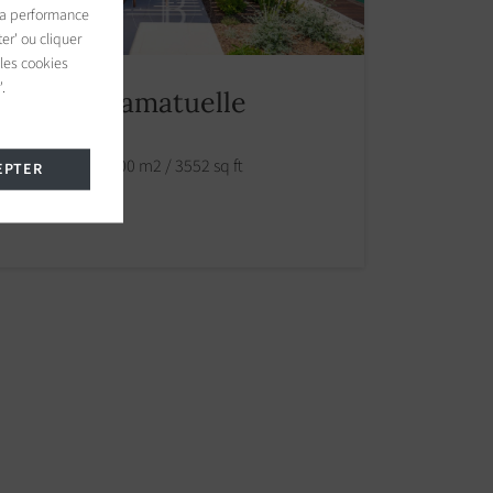
 la performance
er' ou cliquer
 les cookies
.
Maison Ramatuelle
L'Escalet
6 chambres 330.00 m2 / 3552 sq ft
EPTER
4 590 000 €