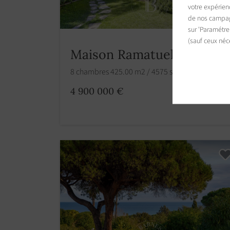
votre expérien
de nos campagn
sur 'Paramétre
(sauf ceux néc
Maison Ramatuelle
8 chambres 425.00 m2 / 4575 sq ft
4 900 000 €