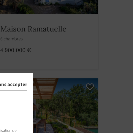
Maison Ramatuelle
6 chambres
4 900 000 €
ans accepter
isation de