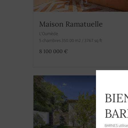
Maison Ramatuelle
L'Oumède
5 chambres 350.00 m2 / 3767 sq ft
8 100 000 €
BIE
BAR
BARNES utilise