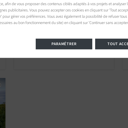
ce, afin de vous proposer des contenus ciblés adaptés à vos projets et analyser
es publicitaires. Vous pouvez accepter ces cookies en cliquant sur 'Tout accept
r' pour gérer vos préférences. Vous avez également la possibilité de refuser tous
essaires au bon fonctionnement du site) en cliquant sur 'Continuer sans accepter'
Maison Ramatuelle
8 chambres 530.00 m2 / 5705 sq ft
PARAMÉTRER
TOUT ACC
4 750 000 €