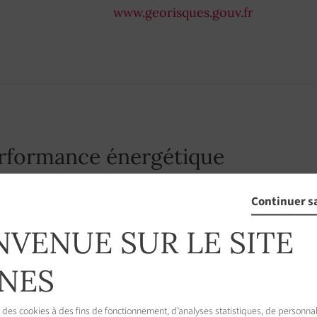
www.georisques.gouv.fr
erformance énergétique
Continuer s
NVENUE SUR LE SITE
NES
 des cookies à des fins de fonctionnement, d’analyses statistiques, de personnal