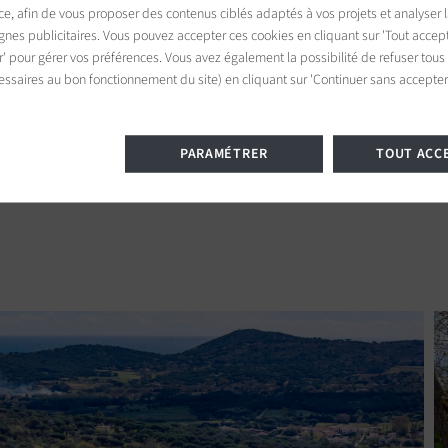
ce, afin de vous proposer des contenus ciblés adaptés à vos projets et analyser
es publicitaires. Vous pouvez accepter ces cookies en cliquant sur 'Tout accept
es dépenses annuelles d’énergie pour un usage stand
r' pour gérer vos préférences. Vous avez également la possibilité de refuser tous
essaires au bon fonctionnement du site) en cliquant sur 'Continuer sans accepter'
es dépenses annuelles d’énergie pour un usage stan
PARAMÉTRER
TOUT ACC