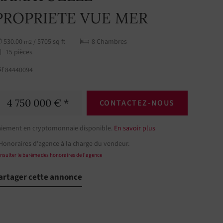
PROPRIETE VUE MER
530.00
/ 5705 sq ft
8 Chambres
m2
15 pièces
éf 84440094
4 750 000 € *
CONTACTEZ-NOUS
aiement en cryptomonnaie disponible.
En savoir plus
Honoraires d'agence à la charge du vendeur.
nsulter le barème des honoraires de l'agence
artager cette annonce