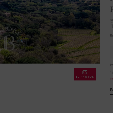
R
P
* 
10 PHOTOS
Co
P