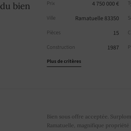
Prix
4 750 000 €
T
 du bien
Ville
Ramatuelle 83350
S
Pièces
15
C
Construction
1987
P
Plus de critères
Cheminée
OUI
P
Bien soumis au régime de
NON
M
la copropriété
p
Bien sous offre acceptée. Surplom
Ramatuelle, magnifique propriété