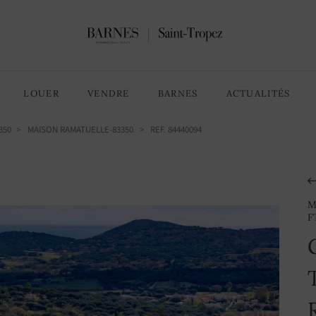
8 Chambres
15 pièces
LOUER
VENDRE
BARNES
ACTUALITÉS
350
MAISON RAMATUELLE-83350
> REF. 84440094
M
F