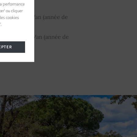
 la performance
er' ou cliquer
ard : N.C. €/an (année de
 les cookies
.
dard : N.C. €/an (année de
EPTER