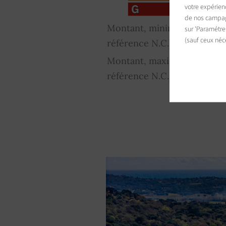
votre expérien
de nos campagn
Montant, minimum, estimé d
sur 'Paramétre
(sauf ceux néc
référence N.C.)
Montant, maximum, estimé d
référence N.C.)