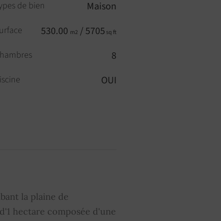
ypes de bien
Maison
urface
530.00
/ 5705
m2
sq ft
hambres
8
iscine
OUI
ortail électrique
OUI
ontant moyen de la quote-
0
art de charges courantes
bant la plaine de
 d'1 hectare composée d'une