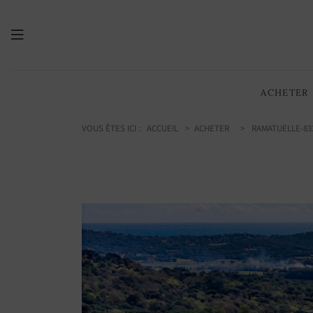
530.00
/ 5705 sq ft
m2
ACHETER
VOUS ÊTES ICI :
ACCUEIL
ACHETER
RAMATUELLE-83